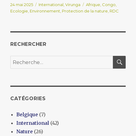
Publié
Catégories
Étiquettes
24 mai 2025
International
,
Virunga
Afrique
,
Congo
,
le
Ecologie
,
Environnement
,
Protection de la nature
,
RDC
RECHERCHER
REC
Recherche
pour :
CATÉGORIES
Belgique
(7)
International
(42)
Nature
(26)