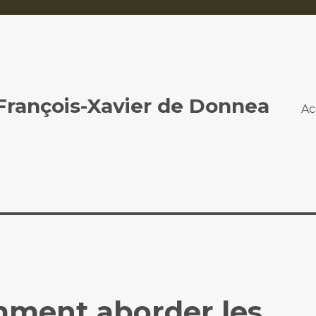
 François-Xavier de Donnea
Ac
mment aborder les