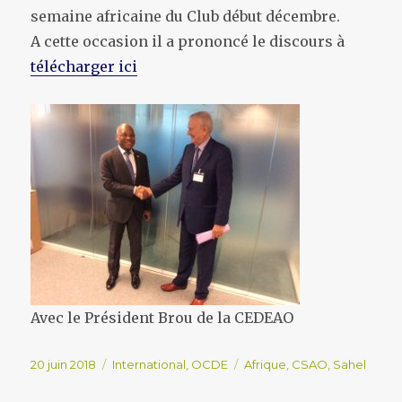
semaine africaine du Club début décembre.
A cette occasion il a prononcé le discours à
télécharger ici
Avec le Président Brou de la CEDEAO
Publié
Catégories
Étiquettes
20 juin 2018
International
,
OCDE
Afrique
,
CSAO
,
Sahel
le