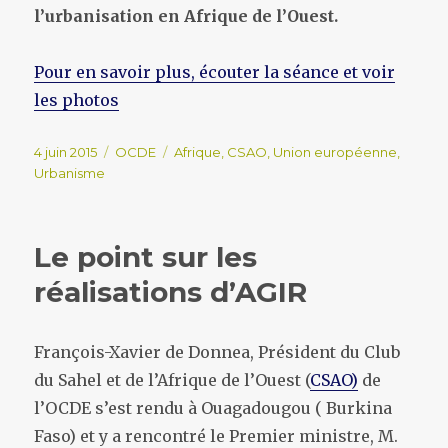
l’urbanisation en Afrique de l’Ouest.
Pour en savoir plus, écouter la séance et voir
les photos
Publié
Catégories
Étiquettes
4 juin 2015
OCDE
Afrique
,
CSAO
,
Union européenne
,
le
Urbanisme
Le point sur les
réalisations d’AGIR
François-Xavier de Donnea, Président du Club
du Sahel et de l’Afrique de l’Ouest (
CSAO)
de
l’OCDE s’est rendu à Ouagadougou ( Burkina
Faso) et y a rencontré le Premier ministre, M.