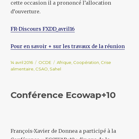
cette occasion il a prononcé l’allocation
d’ouverture.
FR-Discours FXDD_avril16
Pour en savoir + sur les travaux de la réunion
Publié
Catégories
Étiquettes
14 avril 2016
OCDE
Afrique
,
Coopération
,
Crise
le
alimentaire
,
CSAO
,
Sahel
Conférence Ecowap+10
François-Xavier de Donnea a participé à la