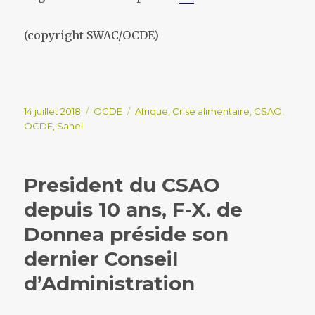
(copyright SWAC/OCDE)
Publié
Catégories
Étiquettes
14 juillet 2018
OCDE
Afrique
,
Crise alimentaire
,
CSAO
,
le
OCDE
,
Sahel
President du CSAO
depuis 10 ans, F-X. de
Donnea préside son
dernier Conseil
d’Administration