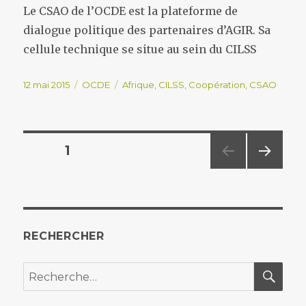
Le CSAO de l’OCDE est la plateforme de
dialogue politique des partenaires d’AGIR. Sa
cellule technique se situe au sein du CILSS
Publié
Catégories
Étiquettes
12 mai 2015
OCDE
Afrique
,
CILSS
,
Coopération
,
CSAO
le
Navigation
PAGE
1
PAG
des
E
SUIV
articles
ANT
E
RECHERCHER
REC
Recherche
pour :