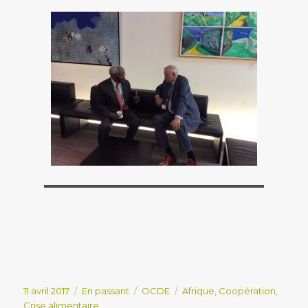
Publié
Format
Catégories
Étiquettes
11 avril 2017
En passant
OCDE
Afrique
,
Coopération
,
le
Crise alimentaire