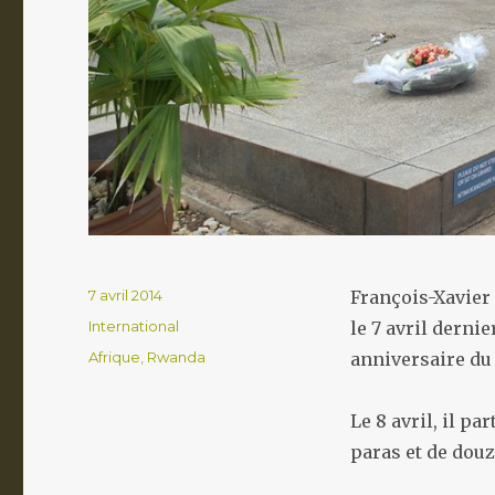
Publié
7 avril 2014
François-Xavier
le
Catégories
International
le 7 avril derni
Étiquettes
Afrique
,
Rwanda
anniversaire du
Le 8 avril, il p
paras et de douz