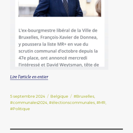
Lire l’article en entier
Publié
Catégories
Étiquettes
5 septembre 2024
Belgique
#Bruxelles
,
le
#communales2024
,
#électionscommunales
,
#MR
,
#Politique